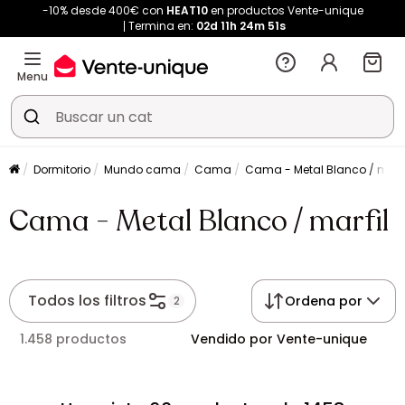
-10% desde 400€ con
HEAT10
en productos Vente-unique
Termina en:
02d
11h
24m
51s
Menu
Dormitorio
Mundo cama
Cama
Cama - Metal Blanco / marfi
Cama - Metal Blanco / marfil
Todos los filtros
Ordena por
2
1.458 productos
Vendido por Vente-unique