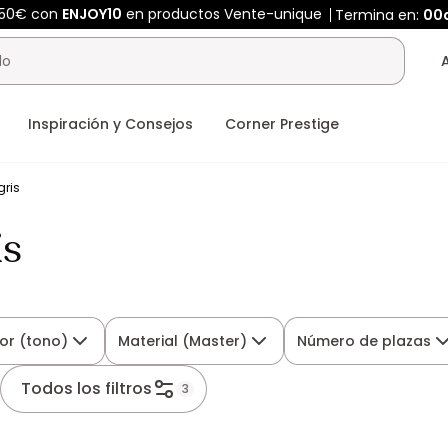
450€ con
ENJOY10
en productos Vente-unique
Termina en:
00
Inspiración y Consejos
Corner Prestige
ris
is
or (tono)
Material (Master)
Número de plazas
Todos los filtros
3