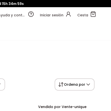
d
15h
34m
59s
Ayuda y contacto
Iniciar sesión
Cesta
Ordena por
Vendido por Vente-unique