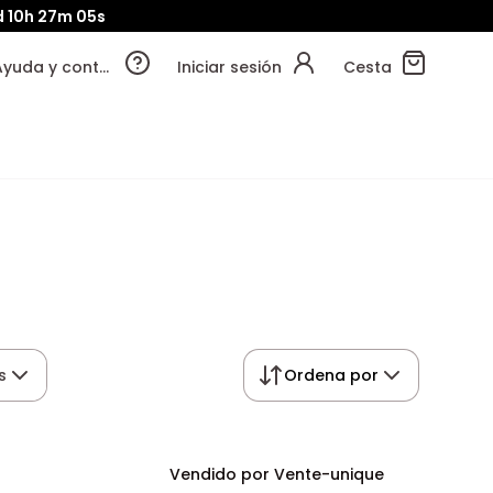
d
10h
27m
04s
Ayuda y contacto
Iniciar sesión
Cesta
s
Ordena por
Vendido por Vente-unique