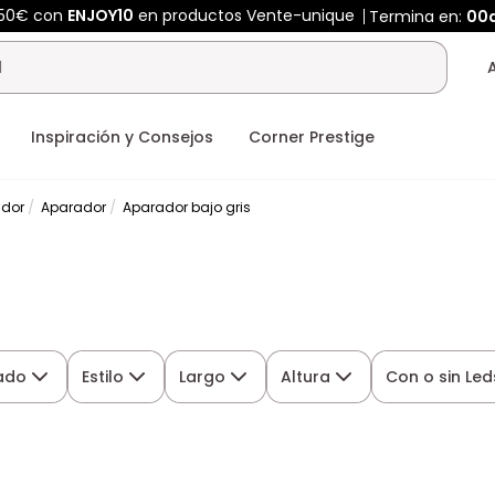
450€ con
ENJOY10
en productos Vente-unique
Termina en:
00
Inspiración y Consejos
Corner Prestige
dor
Aparador
Aparador bajo gris
ado
Estilo
Largo
Altura
Con o sin Led