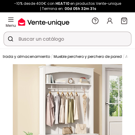
-10% desde 400€ con
HEAT10
en productos Vente-unique
Termina en:
00d
05h
32m
30s
Menu
entrada y almacenamiento
Mueble perchero y perchero de pared
Arma