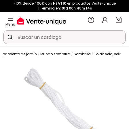
-10% desde 400€ con
HEAT10
en productos Vente-unique
Termina en:
01d
00h
48m
14s
Menu
uipamiento de jardín
Mundo sombrilla
Sombrilla
Toldo vela, vela d