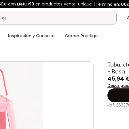
450€ con
ENJOY10
en productos Vente-unique
Termina en:
00
Inspiración y Consejos
Corner Prestige
Taburet
- Rosa
45,94 
Descripci
Ref. 36337