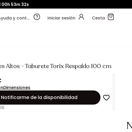
d
00h
53m
31s
Ayuda y contacto
Iniciar sesión
Cesta
es Altos - Taburete Torix Respaldo 100 cm
€
ón
Dimensiones
Notificarme de la disponibilidad
66
N