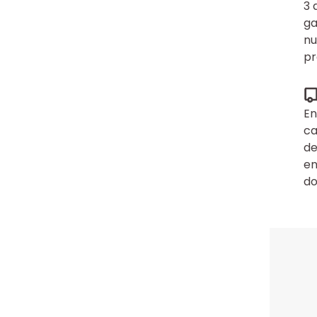
3 
ga
nu
pr
En
ca
de
en
do