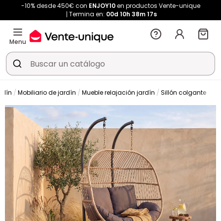
-10% desde 450€ con
ENJOY10
en productos Vente-unique
Termina en:
00d
10h
38m
16s
Menu
rdín
Mobiliario de jardín
Mueble relajación jardín
Sillón colgante