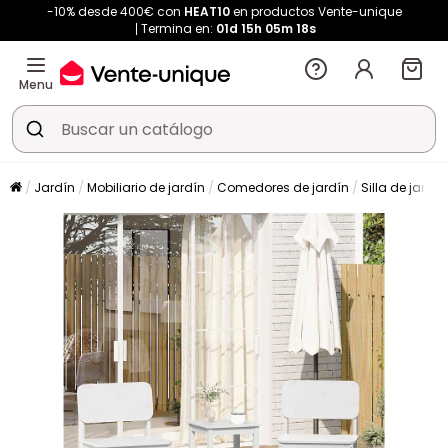
-10% desde 400€ con
HEAT10
en productos Vente-unique
Termina en:
01d
15h
05m
18s
Menu
Jardín
Mobiliario de jardín
Comedores de jardín
Silla de jardín