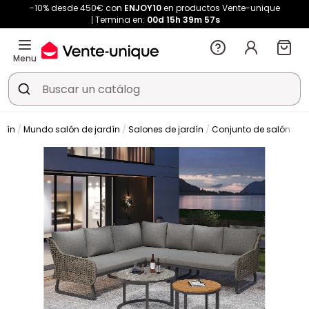
-10% desde 450€ con
ENJOY10
en productos Vente-unique
Termina en:
00d
15h
39m
56s
Menu
rdín
Mundo salón de jardín
Salones de jardín
Conjunto de salón par