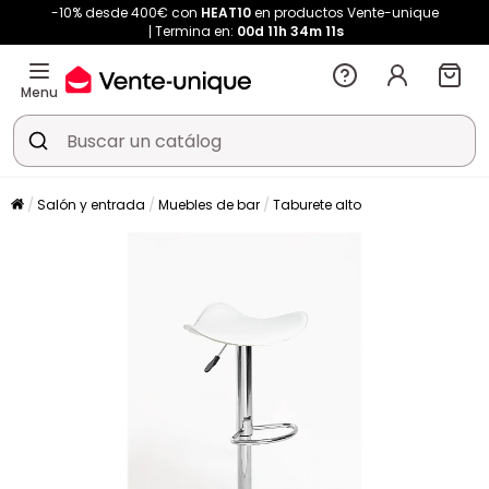
-10% desde 400€ con
HEAT10
en productos Vente-unique
Termina en:
00d
11h
34m
11s
Menu
Salón y entrada
Muebles de bar
Taburete alto