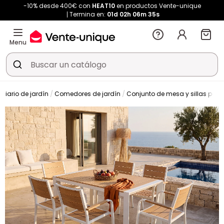
-10% desde 400€ con
HEAT10
en productos Vente-unique
Termina en:
01d
02h
06m
34s
Menu
iliario de jardín
Comedores de jardín
Conjunto de mesa y sillas para