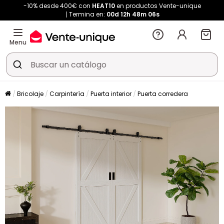
-10% desde 400€ con
HEAT10
en productos Vente-unique
Termina en:
00d
12h
48m
06s
Menu
Bricolaje
Carpintería
Puerta interior
Puerta corredera