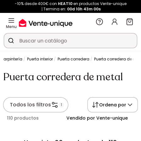
-10% desde 400€ con
HEAT10
en productos Vente-unique
Termina en:
00d
10h
42m
59s
Menu
Carpintería
Puerta interior
Puerta corredera
Puerta corredera de met
Puerta corredera de metal
Todos los filtros
Ordena por
1
110 productos
Vendido por Vente-unique