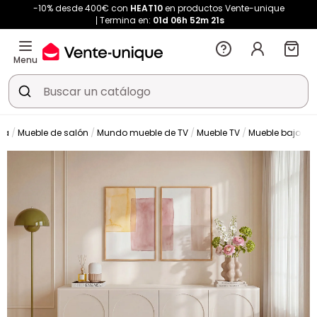
-10% desde 400€ con
HEAT10
en productos Vente-unique
Termina en:
01d
06h
52m
21s
Menu
da
Mueble de salón
Mundo mueble de TV
Mueble TV
Mueble bajo de