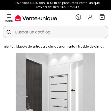
-10% desde 400€ con
HEAT10
en productos Vente-unique
Termina en:
02d
04h
13m
53s
Menu
namiento
Mueble de entrada y almacenamiento
Mueble de almacena