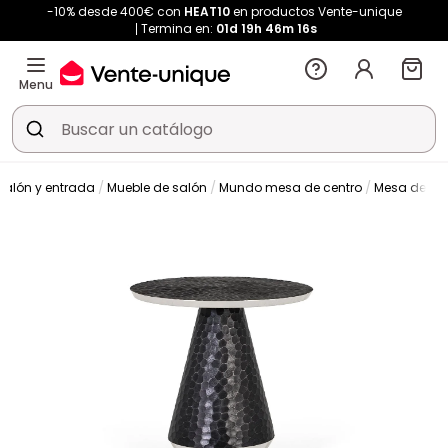
-10% desde 400€ con
HEAT10
en productos Vente-unique
Termina en:
01d
19h
46m
15s
Menu
Salón y entrada
Mueble de salón
Mundo mesa de centro
Mesa de cen