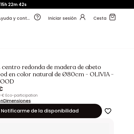
15h
22m
41s
Ayuda y contacto
Iniciar sesión
Cesta
 centro redonda de madera de abeto
d en color natural de Ø80cm - OLIVIA -
WOOD
€
30 € Eco-participation
ón
Dimensiones
Notificarme de la disponibilidad