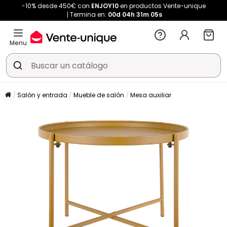
-10% desde 450€ con
ENJOY10
en productos Vente-unique
Termina en:
00d
04h
31m
04s
Menu
Salón y entrada
Mueble de salón
Mesa auxiliar