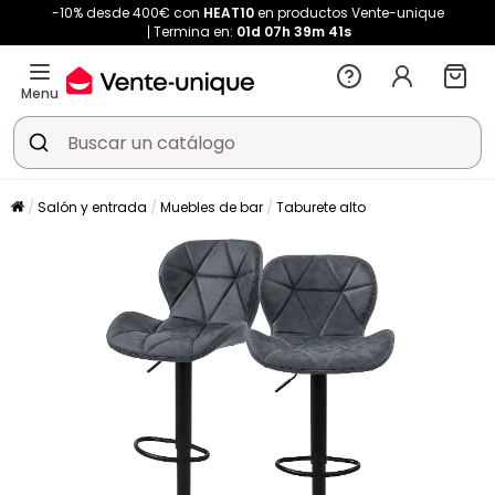
-10% desde 400€ con
HEAT10
en productos Vente-unique
Termina en:
01d
07h
39m
41s
Menu
Salón y entrada
Muebles de bar
Taburete alto