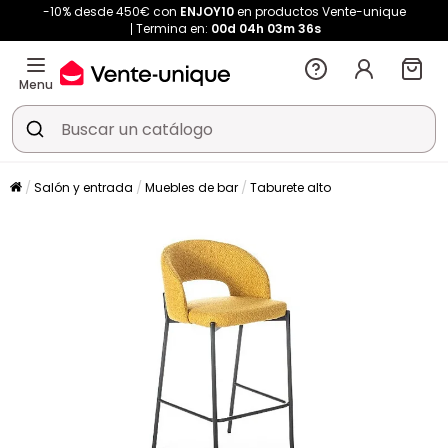
-10% desde 450€ con
ENJOY10
en productos Vente-unique
Termina en:
00d
04h
03m
36s
Menu
Salón y entrada
Muebles de bar
Taburete alto