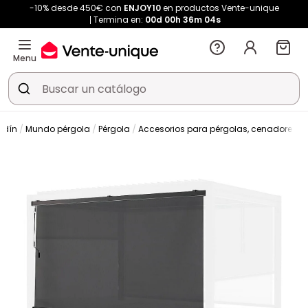
-10% desde 450€ con
ENJOY10
en productos Vente-unique
Termina en:
00d
00h
36m
04s
Menu
rdín
Mundo pérgola
Pérgola
Accesorios para pérgolas, cenadores y