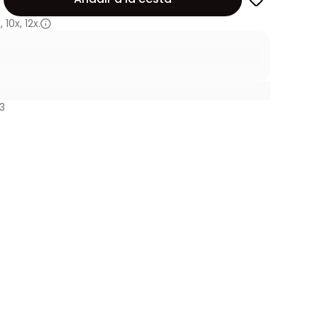
x
,
10x
,
12x.
3