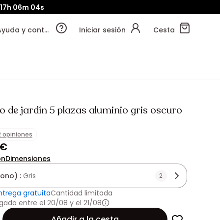
17h
06m
02s
Ayuda y contacto
Iniciar sesión
Cesta
 de jardín 5 plazas aluminio gris oscuro
2 opiniones
 €
ón
Dimensiones
tono) :
Gris
2
ntrega gratuita
Cantidad limitada
gado entre el 20/08 y el 21/08
Añadir a la cesta