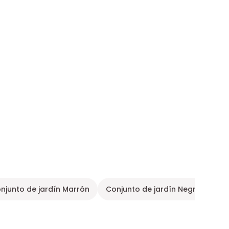
njunto de jardín Marrón
Conjunto de jardín Negro
Con