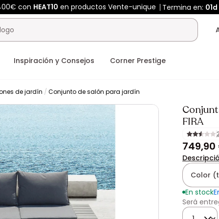
 400€ con
HEAT10
en productos Vente-unique
Termina en:
01d
Inspiración y Consejos
Corner Prestige
ones de jardín
Conjunto de salón para jardín
Conjunto
FIRA
749,90
Descripci
Color (
En stock
E
Será entre
Cantidad