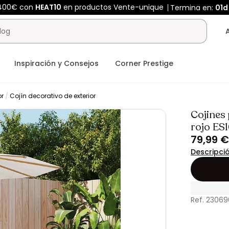
 400€ con
HEAT10
en productos Vente-unique
Termina en:
01d
Inspiración y Consejos
Corner Prestige
or
Cojín decorativo de exterior
Cojines 
rojo ES
79,99 €
Descripci
Ref. 2306