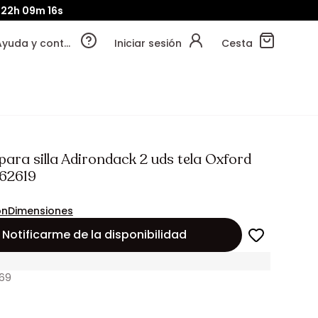
22h
09m
14s
Ayuda y contacto
Iniciar sesión
Cesta
para silla Adirondack 2 uds tela Oxford
162619
ón
Dimensiones
Notificarme de la disponibilidad
969