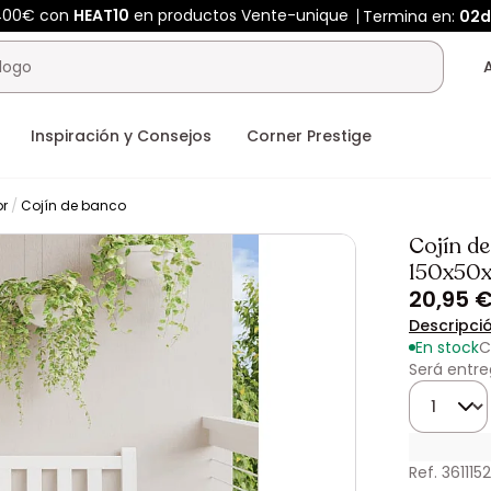
 400€ con
HEAT10
en productos Vente-unique
Termina en:
02
Inspiración y Consejos
Corner Prestige
or
Cojín de banco
Cojín de
150x50
20,95 
Descripci
En stock
C
Será entre
Cantidad
Ref. 3611152