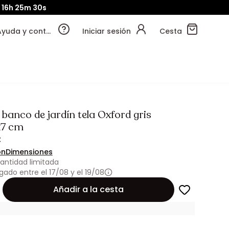
d
16h
25m
28s
Ayuda y contacto
Iniciar sesión
Cesta
 banco de jardín tela Oxford gris
x7 cm
€
ón
Dimensiones
antidad limitada
gado entre el 17/08 y el 19/08
Añadir a la cesta