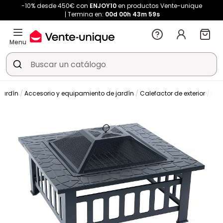
-10% desde 450€ con
ENJOY10
en productos Vente-unique
Termina en:
00d
00h
43m
59s
Menu
Jardín
Accesorio y equipamiento de jardín
Calefactor de exterior
Bra