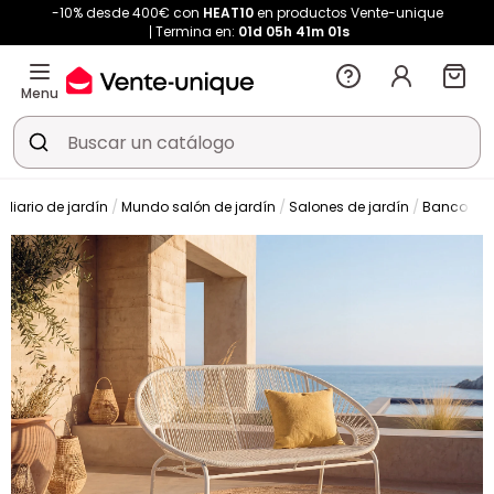
-10% desde 400€ con
HEAT10
en productos Vente-unique
Termina en:
01d
05h
41m
00s
Menu
iliario de jardín
Mundo salón de jardín
Salones de jardín
Banco de 