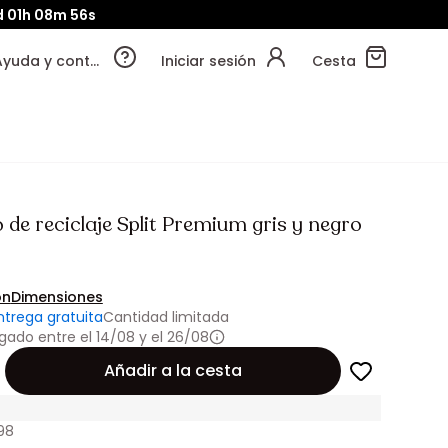
d
01h
08m
55s
Ayuda y contacto
Iniciar sesión
Cesta
de reciclaje Split Premium gris y negro
ón
Dimensiones
ntrega gratuita
Cantidad limitada
gado entre el 14/08 y el 26/08
Añadir a la cesta
98