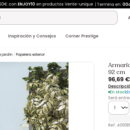
450€ con
ENJOY10
en productos Vente-unique
Termina en:
00
Inspiración y Consejos
Corner Prestige
 jardín
Papelera exterior
Armario 
92 cm
96,69 €
Descripci
En stock
E
Será entre
Cantidad
Ref. 40618