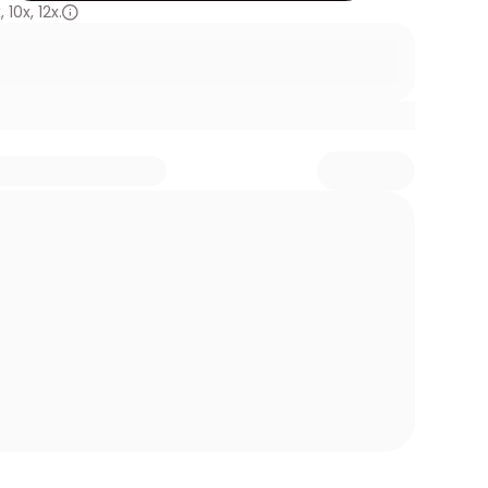
x
,
10x
,
12x.
5