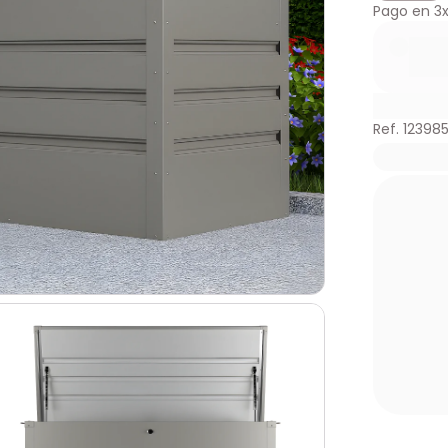
Pago en
3
Ref. 12398