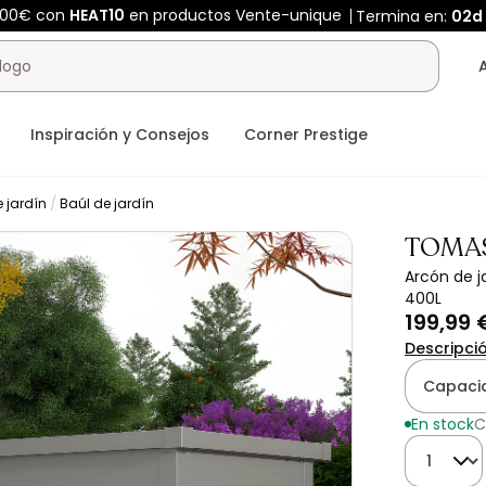
400€ con
HEAT10
en productos Vente-unique
Termina en:
02d
Inspiración y Consejos
Corner Prestige
 jardín
Baúl de jardín
TOMA
Arcón de j
400L
199,99 
Descripci
Capaci
En stock
C
Cantidad