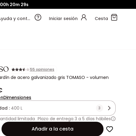
00h
20m
27s
Ayuda y contacto
Iniciar sesión
Cesta
SO
55 opiniones
ardín de acero galvanizado gris TOMASO - volumen
€
ón
Dimensiones
dad :
400 L
3
antidad limitada
Plazo de entrega 3 a 5 días hábiles
Añadir a la cesta