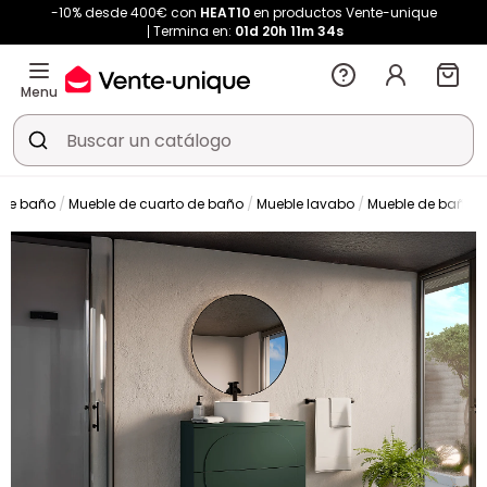
-10% desde 400€ con
HEAT10
en productos Vente-unique
Termina en:
01d
20h
11m
33s
Menu
de baño
Mueble de cuarto de baño
Mueble lavabo
Mueble de baño s