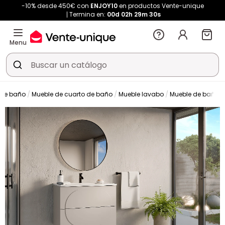
-10% desde 450€ con
ENJOY10
en productos Vente-unique
Termina en:
00d
02h
29m
29s
Menu
de baño
Mueble de cuarto de baño
Mueble lavabo
Mueble de baño s