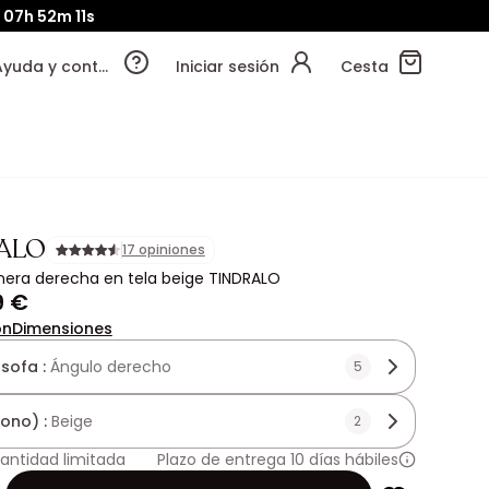
07h
52m
09s
Ayuda y contacto
Iniciar sesión
Cesta
ALO
17 opiniones
nera derecha en tela beige TINDRALO
9 €
ón
Dimensiones
 sofa :
Ángulo derecho
5
tono) :
Beige
2
antidad limitada
Plazo de entrega 10 días hábiles