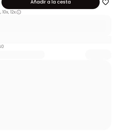
Añadir a la cesta
x
,
10x
,
12x.
40