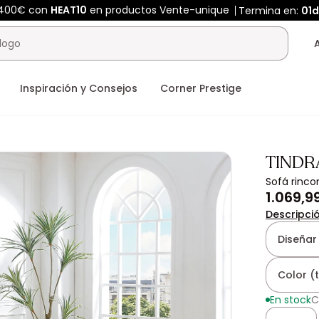
400€ con
HEAT10
en productos Vente-unique
Termina en:
01d
Inspiración y Consejos
Corner Prestige
TINDR
Sofá rinco
1.069,9
Descripci
Diseñar
Color (
En stock
C
Cantidad