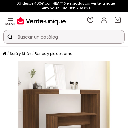
-10% desde 400€ con
HEAT10
en productos Vente-unique
Termina en:
01d
00h
21m
02s
Menu
Sofá y Sillón
Banco y pie de cama