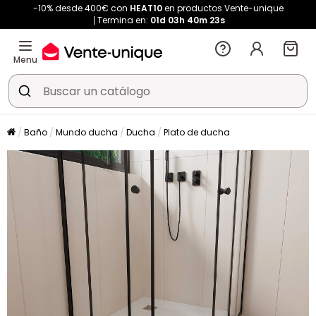
-10% desde 400€ con
HEAT10
en productos Vente-unique
Termina en:
01d
03h
40m
22s
Menu
Baño
Mundo ducha
Ducha
Plato de ducha