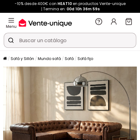
-10% desde 400€ con
HEAT10
en productos Vente-unique
Termina en:
00d
10h
36m
58s
Menu
Sofá y Sillón
Mundo sofá
Sofá
Sofá fijo