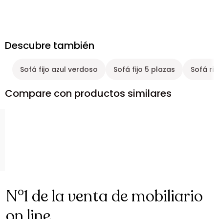
Descubre también
Sofá fijo azul verdoso
Sofá fijo 5 plazas
Sofá ri
Compare con productos similares
N°1 de la venta de mobiliario
on line