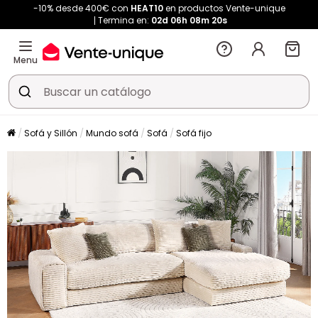
-10% desde 400€ con
HEAT10
en productos Vente-unique
Termina en:
02d
06h
08m
20s
Menu
Sofá y Sillón
Mundo sofá
Sofá
Sofá fijo