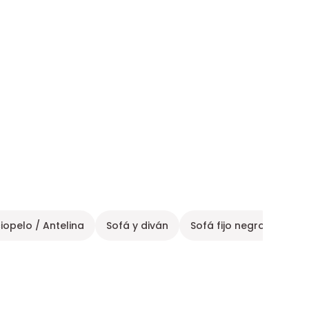
iopelo / Antelina
Sofá y diván
Sofá fijo negro
Sofá