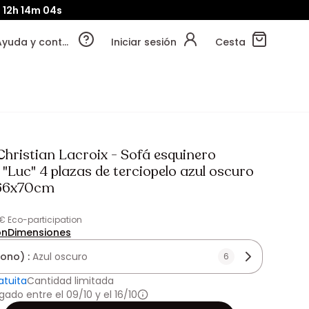
d
12h
14m
03s
Ayuda y contacto
Iniciar sesión
Cesta
Christian Lacroix - Sofá esquinero
"Luc" 4 plazas de terciopelo azul oscuro
166x70cm
 € Eco-participation
ón
Dimensiones
tono) :
Azul oscuro
6
atuita
Cantidad limitada
gado entre el 09/10 y el 16/10