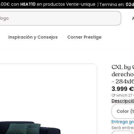
 400€ con
HEAT10
en productos Vente-unique
Termina en:
02
Inspiración y Consejos
Corner Prestige
CXL by 
derecho 
- 284x
3.999 €
of which 27
Descripci
Color (
Entrega gr
Será entre
Cantidad