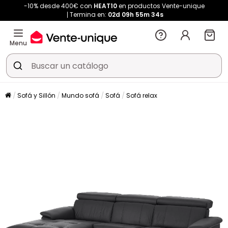
-10% desde 400€ con
HEAT10
en productos Vente-unique
Termina en:
02d
09h
55m
33s
Menu
Sofá y Sillón
Mundo sofá
Sofá
Sofá relax