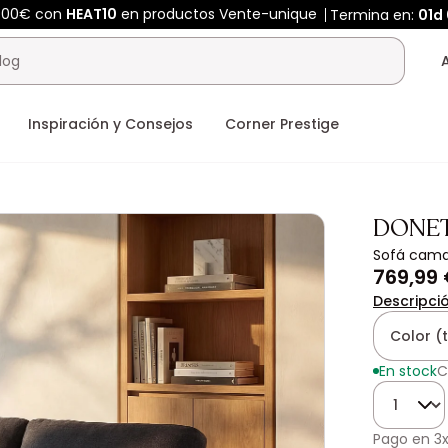
400€ con
HEAT10
en productos Vente-unique
Termina en:
01d
Inspiración y Consejos
Corner Prestige
DONE
Sofá cama 
769,99
Descripci
Color (
En stock
C
Cantidad
Pago en
3