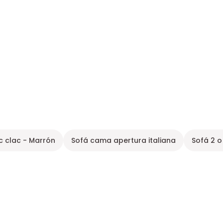
c clac - Marrón
Sofá cama apertura italiana
Sofá 2 o