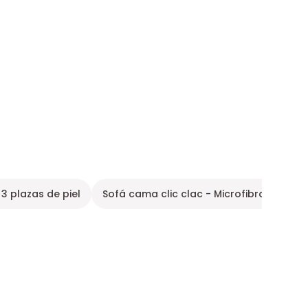
 3 plazas de piel
Sofá cama clic clac - Microfibra
Sofá