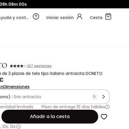
08h
07m
58s
Ayuda y contacto
Iniciar sesión
Cesta
TO
107 opiniones
de 3 plazas de tela tipo italiano antracita DONETO
 €
ón
Dimensiones
tono) :
Gris antracita
5
antidad limitada
Plazo de entrega 10 días hábiles
Añadir a la cesta
x
,
10x
,
12x.