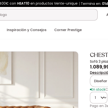
 400€ con
HEAT10
en productos Vente-unique
Termina en:
01d
Inspiración y Consejos
Corner Prestige
CHEST
Sofá 3 pla
1.089,9
Descripci
Diseñar
En stock
C
Cantidad
Pago en
3