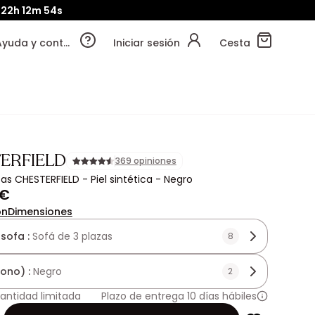
22h
12m
53s
Ayuda y contacto
Iniciar sesión
Cesta
ERFIELD
369 opiniones
zas CHESTERFIELD - Piel sintética - Negro
 €
ón
Dimensiones
 sofa :
Sofá de 3 plazas
8
tono) :
Negro
2
antidad limitada
Plazo de entrega 10 días hábiles