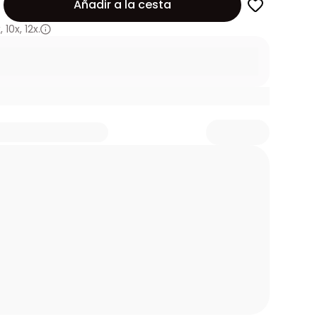
Añadir a la cesta
x
,
10x
,
12x.