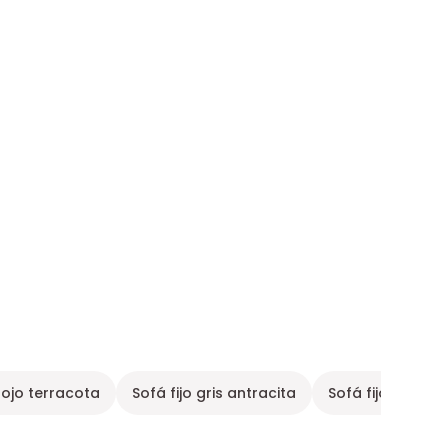
 rojo terracota
Sofá fijo gris antracita
Sofá fijo 4 plaz