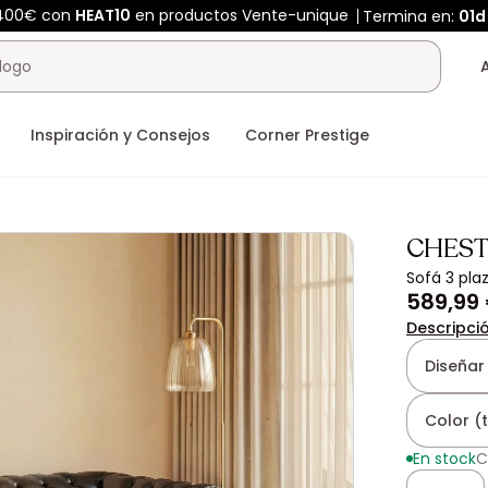
 400€ con
HEAT10
en productos Vente-unique
Termina en:
01d
Inspiración y Consejos
Corner Prestige
CHEST
Sofá 3 pla
589,99
Descripci
Diseñar
Color (
En stock
C
Cantidad