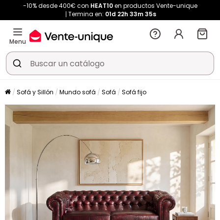
-10% desde 400€ con
HEAT10
en productos Vente-unique
Termina en:
01d
22h
33m
34s
Menu
Sofá y Sillón
Mundo sofá
Sofá
Sofá fijo