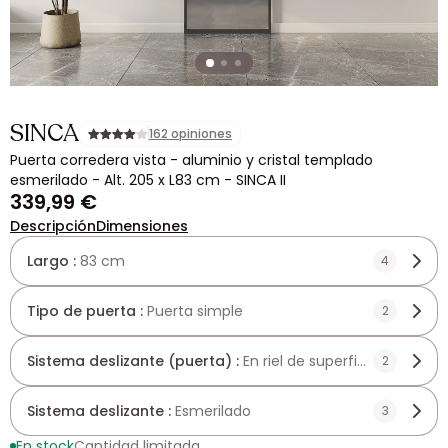
SINCA
162 opiniones
Puerta corredera vista - aluminio y cristal templado
esmerilado - Alt. 205 x L83 cm - SINCA II
339,99 €
Descripción
Dimensiones
Largo :
83 cm
4
Tipo de puerta :
Puerta simple
2
Sistema deslizante (puerta) :
En riel de superficie
2
Sistema deslizante :
Esmerilado
3
En stock
Cantidad limitada