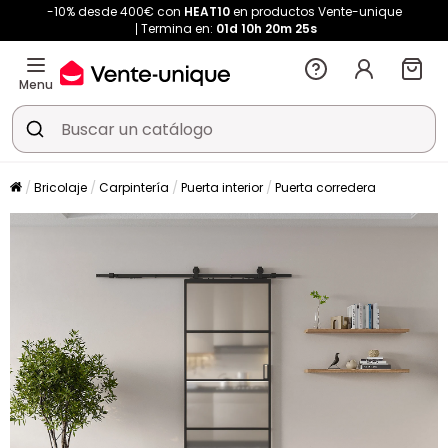
-10% desde 400€ con
HEAT10
en productos Vente-unique
Termina en:
01d
10h
20m
24s
Menu
Bricolaje
Carpintería
Puerta interior
Puerta corredera