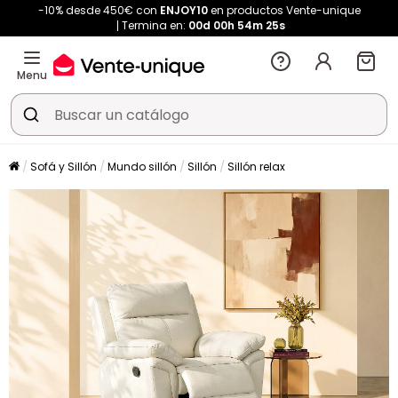
-10% desde 450€ con
ENJOY10
en productos Vente-unique
Termina en:
00d
00h
54m
24s
Menu
Sofá y Sillón
Mundo sillón
Sillón
Sillón relax