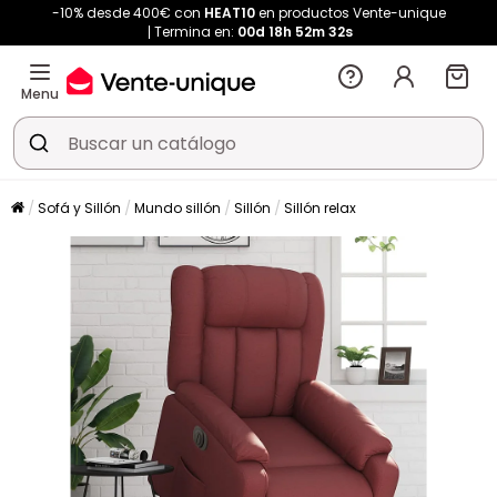
-10% desde 400€ con
HEAT10
en productos Vente-unique
Termina en:
00d
18h
52m
31s
Menu
Sofá y Sillón
Mundo sillón
Sillón
Sillón relax