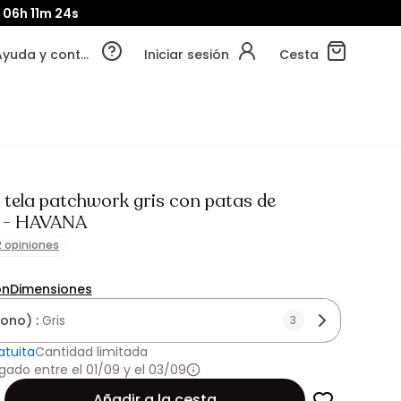
06h
11m
23s
Ayuda y contacto
Iniciar sesión
Cesta
e tela patchwork gris con patas de
 - HAVANA
2 opiniones
ón
Dimensiones
tono) :
Gris
3
atuita
Cantidad limitada
gado entre el 01/09 y el 03/09
Añadir a la cesta