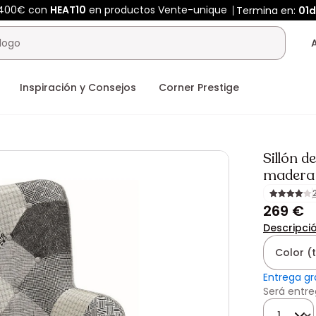
 400€ con
HEAT10
en productos Vente-unique
Termina en:
01d
Inspiración y Consejos
Corner Prestige
Sillón d
madera
269 €
Descripci
Color (
Entrega gr
Será entre
Cantidad