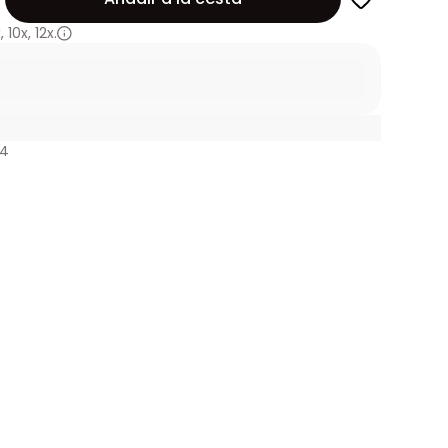
x
,
10x
,
12x.
14