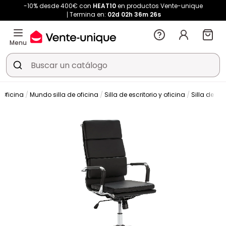
-10% desde 400€ con
HEAT10
en productos Vente-unique
Termina en:
02d
02h
36m
26s
Menu
Oficina
Mundo silla de oficina
Silla de escritorio y oficina
Silla de ofi