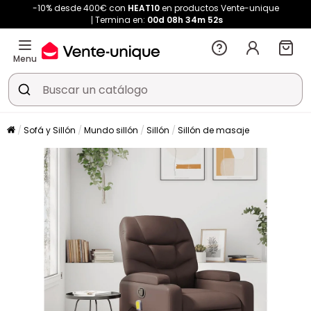
-10% desde 400€ con
HEAT10
en productos Vente-unique
Termina en:
00d
08h
34m
52s
Menu
Sofá y Sillón
Mundo sillón
Sillón
Sillón de masaje