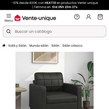
-10% desde 400€ con
HEAT10
en productos Vente-unique
Termina en:
01d
05h
23m
27s
Menu
Sofá y Sillón
Mundo sillón
Sillón
Sillón clásico