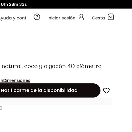
d
01h
28m
31s
Ayuda y contacto
Iniciar sesión
Cesta
e natural, coco y algodón 40 diámetro
ón
Dimensiones
Notificarme de la disponibilidad
19