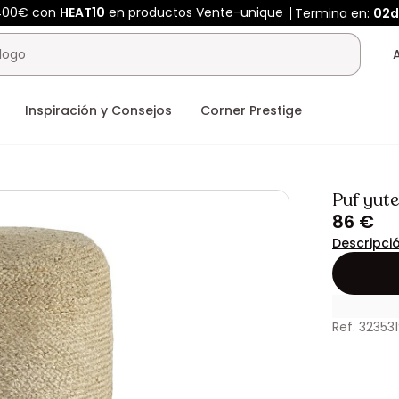
 400€ con
HEAT10
en productos Vente-unique
Termina en:
02
Inspiración y Consejos
Corner Prestige
Puf yut
86 €
Descripci
Ref. 32353