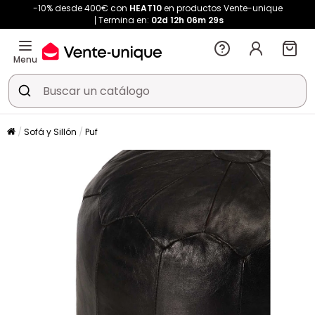
-10% desde 400€ con
HEAT10
en productos Vente-unique
Termina en:
02d
12h
06m
28s
Menu
Sofá y Sillón
Puf